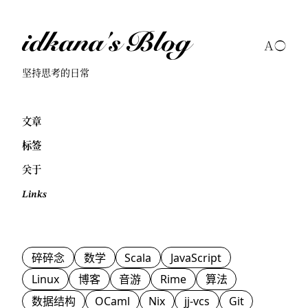
idkana's Blog
坚持思考的日常
文章
标签
关于
Links
碎碎念
数学
Scala
JavaScript
Linux
博客
音游
Rime
算法
数据结构
OCaml
Nix
jj-vcs
Git