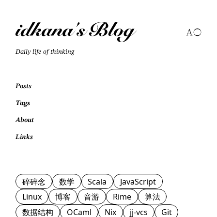
idkana's Blog
Daily life of thinking
Posts
Tags
About
Links
碎碎念
数学
Scala
JavaScript
Linux
博客
音游
Rime
算法
数据结构
OCaml
Nix
jj-vcs
Git