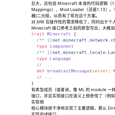
巨大，这包括 Minecraft 本身的代码逻辑（1
Mappings）、Mod Loader（还是1.13
器)二元组，从而有了现在这个方案。
对 JVM 互操作性的需求降低了，同时出于个人
Minecraft 接口参考之前的原型写出，大概
trait
 Minecraft
 {
  /** [[
net.minecraft.network.c
  type
 Component
  /** [[
net.minecraft.locale.La
  type
 Language
  // ...
  def
 broadcastMessage
(
server
: 
  // ...
}
有类型成员（或者说，像 ML 的 module 
接口，并且实现接口在语义上很奇怪了（例如 S
实现侧
核心模块很干净地实现了主要逻辑，那么 Dirt
实现前述接口