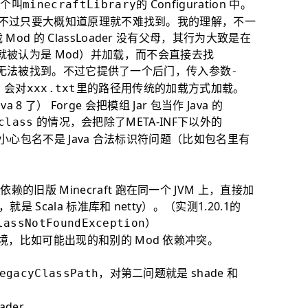
一个叫
的 Configuration 中。
minecraftLibrary
名字，不过只要大概知道原理就不难找到。我的理解，不一
d 的 ClassLoader 没有父母，其行为大致是在
模块（也就被认为是 Mod）并加载，而不会直接去找
依赖的类无法被找到。不过它提供了一个后门，传入参数
-
，会对
里的路径用传统的加载方式加载。
xxx.txt
 8 了） Forge 会把模组 Jar 包当作 Java 的
的情况，会把除了META-INF下以外的
class
小心包名不是 Java 合法标识符问题（比如包名里有
旧版 Minecraft 跑在同一个 JVM 上，直接加
Scala 标准库和 netty）。（实测1.20.1的
）
lassNotFoundException
境，比如可能出现的和别的 Mod 依赖冲突。
，对第二问题就是 shade 和
egacyClassPath
der。