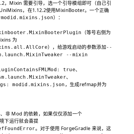
、1.12.2，Mixin 需要引导，选一个引导模组即可（自己引
UniMixins
，在1.12.2使用
MixinBooter
。一个正确
为
）：
modid.mixins.json
（等号右侧为
xinbooter.MixinBooterPlugin
xins 为
），给游戏启动的参数添加
xins.all.AllCore
--
m.launch.MixinTweaker --mixin
、
luginContainsFMLMod: true
、
sm.launch.MixinTweaker
，生成refmap并为
gs: modid.mixins.json
的、非 Mod 的依赖，如果仅仅添加一个
境下运行就会喜提
。对于使用 ForgeGradle 来说，这
efFoundError