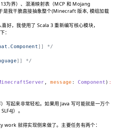
.13为界）、混淆映射表（MCP 和 Mojang
）。于是我干脆直接抽象整个(Minecraft 版本, 模组加载
喜好，我使用了 Scala 3 重新编写核心模块，
如下：
hat.Component
]] */
nguage
]] */
MinecraftServer
, 
message
: 
Component
)
:
 Unit
一样）写起来非常轻松。如果用 Java 写可能就是一万个
LF4J）。
y work 就得实现侧来做了。主要任务有两个：