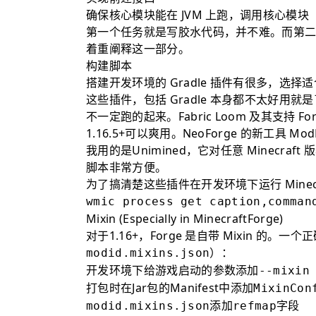
确保核心模块能在 JVM 上跑，调用核心模块
第一个任务就是写胶水代码，并不难。而第
着重阐释这一部分。
构建脚本
搭建开发环境的 Gradle 插件有很多，选择适合 M
这些插件，包括 Gradle 本身都不太好用就是
不一定跑的起来。Fabric Loom 及其支持 Forg
1.16.5+可以爽用。NeoForge 的新工具 M
我用的是
Unimined
，它对任意 Minecraft
脚本非常方便。
为了搞清楚这些插件在开发环境下运行 Minecr
wmic process get caption,comman
Mixin (Especially in MinecraftForge)
对于1.16+，Forge 是自带 Mixin 的。
）：
modid.mixins.json
开发环境下给游戏启动的参数添加
--mixin
打包时在Jar包的Manifest中添加
MixinCon
添加
字段
modid.mixins.json
refmap