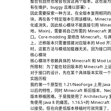
Mixin (Especially in MinecraftForge)
整合包自然也常会包含这两个版本。这也是
有在维护，buggy 且难以部署）。
调用核心模块的几个问题
因此需要探索一种方法，在全版本复用相同
Forge 下开发模式运行的加载问题
块，再在各个特定版本引用该模块。Minecraf
依赖问题
化或消失，因此核心模块不能直接引用 Minecraft
地，Mixin)，需要将自己所需的 Minecra
解决方案
口。Core modding 是修改 Minecr
Hell
上，迁移版本只需要搭建对应版本的 Mod 
时，这套方法与模组加载器无关，因为接口同样抽象
核心模块
核心模块不依赖具体的 Minecraft 和 Mod
所限制：为了能在较旧版本的 Minecraft 上
对于接口的设计，先在某个具体版本实现一
实践历程
我的第一个原型在 1.21/NeoForge 上用 J
以后的特性，同时 Minecraft 新旧版本、NeoF
版本移植困难。于是我使用了 Architectury 
免使用 Java 8 的痛苦。1.16.5+的 Minec
以接受。但在向更低版本移植时可就完蛋了，1.13