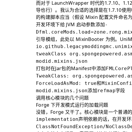
而对于 LaunchWrapper 时代的1.7.10
导也行）。我认为合适的选择是在1.7.10使用
的构建脚本应当（假设 Mixin 配置文件命名
开发环境下给 JVM 启动参数添加
-
Dfml.coreMods.load=zone.rong.mi
引导模组，此处以 MixinBooter 为例。UniMi
io.github.legacymoddingmc.unimi
tweakClass org.spongepowered.as
modid.mixins.json
打包时在Jar包的Manifest中添加
FMLCoreP
TweakClass: org.spongepowered.a
和
ForceLoadAsMod: true
MixinConfi
添加
字段
modid.mixins.json
refmap
调用核心模块的几个问题
Forge 下开发模式运行的加载问题
没错，Forge 又干了。核心模块是一个普通
声明依赖的话，在开发环
implementation
ClassNotFoundException/NoClassD