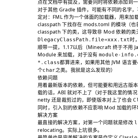
点在文档中有提及，需要同时将依赖添加到
对于其他 Gradle 插件，可能有不同的
定对：FML 作为一个体面的加载器，用来加载 Mo
classpath 下找存在 mods.toml 的
classpath 下的类，这导致非 Mod 
时
DlegacyClassPath.file=xxx.txt
顺带一提，1.17以后（Minecraft 终于不用 Java
Module 来加载，对于没有
module-info.
都算进来，如果用其他 JVM 语言要
*.class
个
之类。我就是这么发现的）
char
依赖问题
用着最新版本的依赖，但可能要和用远古版本依赖的
载的话，ABI 就对不上了（对于我这里的情况，就是 
netty 还是裁剪过的，即使版本对上了也会
C
同时，引入别的依赖不应影响 Mod 加载的环
解决方案
最直接的解决方案，对第一个问题就是修改
l
relocating。实际上坑很多。
最简单也是完美解决的方案是自定义 ClassLoa