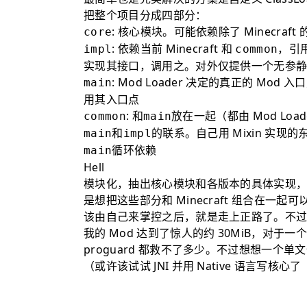
把整个项目分成四部分：
: 核心模块。可能依赖除了 Minecraf
core
: 依赖当前 Minecraft 和
，引
impl
common
实现其接口，调用之。对外仅提供一个无参
: Mod Loader 决定的真正的 Mod 入
main
用其入口点
: 和
放在一起（都由 Mod Loa
common
main
和
的联系。自己用 Mixin 实现
main
impl
循环依赖
main
Hell
模块化，抽出核心模块和各版本的具体实现
是想把这些部分和 Minecraft 组合在一起可以说是
该由自己来掌控之后，就是走上正路了。不过把
我的 Mod 达到了惊人的约 30MiB，对于
proguard 都救不了多少。不过想想一个单文件的
（或许该试试 JNI 并用 Native 语言写核心了