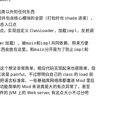
t 的类以外的任何东西
用并包含核心模块的全部（打包时也 shade 进来），
静态入口点
口点。实现自定义 ClassLoader，加载
，反射调
impl
der 加载），被
和
共同依赖，用来方便
main
impl
的东西会放在这里。和
分开是为了防止
和
main
impl
，这个想法非常简单，相应代码实现起来也很简单，但
 painful。不过想明白自己的 class 的 load 就
语言标准库、一些基础库网络库都塞进 Mod 里后
一个功能简单的 Mod 来说真是大的有点异常了，甚至
 JVM 上的 Web server, 有这点大小不过分吧